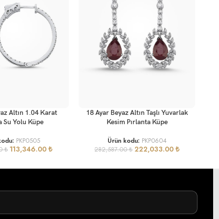
SEPETE EKLE
az Altın 1.04 Karat
18 Ayar Beyaz Altın Taşlı Yuvarlak
a Su Yolu Küpe
Kesim Pırlanta Küpe
kodu:
PKP0505
Ürün kodu:
PKP0604
113,346.00
₺
222,033.00
₺
00
₺
282,587.00
₺