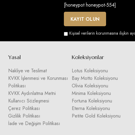
[honeypot honeypot-554]
Kişisel verilerin korunmasına ilişkin a
Yasal
Koleksiyonlar
Nakliye ve Teslimat
Lotus Koleksiyonu
KVKK İşlenmesi ve Korunması
Bay Motto Koleksiyonu
Politikası
Olivia Koleksiyonu
KVKK Aydınlatma Metni
Minima Koleksiyonu
Kullanıcı Sözleşmesi
Fortuna Koleksiyonu
Çerez Politikası
Eterna Koleksiyonu
Gizlilik Politikası
Petite Gold Koleksiyonu
İade ve Değişim Politikası