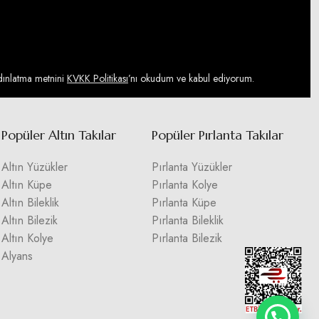
ydınlatma metnini
KVKK Politikası
’nı okudum ve kabul ediyorum.
Popüler Altın Takılar
Popüler Pırlanta Takılar
Altın Yüzükler
Pırlanta Yüzükler
Altın Küpe
Pırlanta Kolye
Altın Bileklik
Pırlanta Küpe
Altın Bilezik
Pırlanta Bileklik
Altın Kolye
Pırlanta Bilezik
Alyans