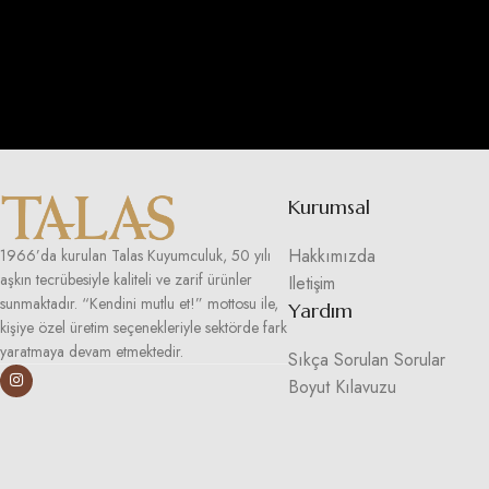
Kurumsal
Hakkımızda
1966’da kurulan Talas Kuyumculuk, 50 yılı
aşkın tecrübesiyle kaliteli ve zarif ürünler
Iletişim
sunmaktadır. “Kendini mutlu et!” mottosu ile,
Yardım
kişiye özel üretim seçenekleriyle sektörde fark
yaratmaya devam etmektedir.
Sıkça Sorulan Sorular
Boyut Kılavuzu