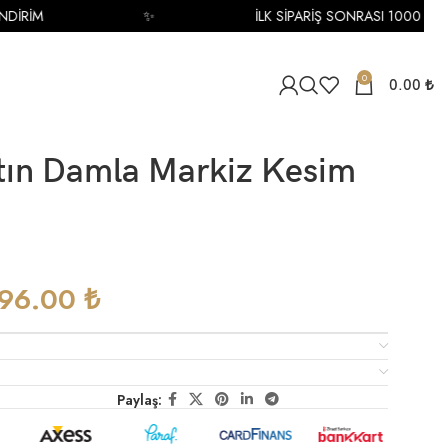
RİM
✨
İLK SİPARİŞ SONRASI 1000 TL İNDİ
0
0.00
₺
ltın Damla Markiz Kesim
296.00
₺
Paylaş: