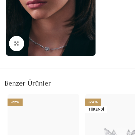
Büyütmek için tıklayın
Benzer Ürünler
-22%
-24%
TÜKENDI