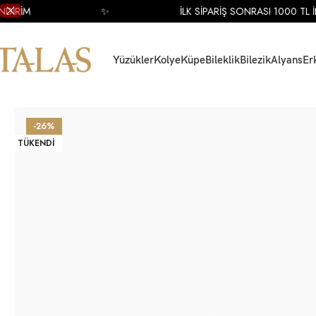
RİM
✨
İLK SİPARİŞ SONRASI 1000 TL İNDİ
Yüzükler
Kolye
Küpe
Bileklik
Bilezik
Alyans
Er
Ana Sayfa
Küpe
Pırlanta Küpe
Pırlanta Tasarım Küpe
18 Ayar Beyaz Altın D
-26%
TÜKENDI