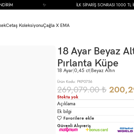
RİM
✨
İLK SİPARİŞ SONRASI 1000 TL İNDİ
kek
Cetaş Koleksiyonu
Çağla X EMA
amla Markiz Kesim Pırlanta Küpe
18 Ayar Beyaz A
Pırlanta Küpe
18 Ayar
|
0,45 ct
|
Beyaz Altın
Ürün Kodu: PKP0756
269,079.00
₺
200,
Stokta yok
Açıklama
Ek bilgi
Favorilere ekle
Güvenli Alışveriş