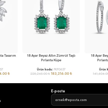
SEPETE EKLE
SEPETE EKLE
nta Tasarım
18 Ayar Beyaz Altın Zümrüt Taşlı
18 Ayar Bey
Pırlanta Küpe
Pırlant
57
Ürün kodu:
PKP0657
Ürün 
4.00
₺
183,216.00
₺
228,245.00
₺
141,604.
E-posta
a