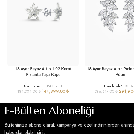
SEPETE EKLE
DEVAMINI OKU
18 Ayar Beyaz Altın 1.02 Karat
18 Ayar Beyaz Altın Pırla
Pırlanta Taşlı Küpe
Küpe
Ürün kodu:
ER4787H1
Ürün kodu:
PKP07
144,399.00
₺
291,90
184,304.00
₺
386,617.00
₺
E-Bülten Aboneliği
Bültenimize abone olarak kampanya ve özel indirimlerden anınd
haberdar olabilirsiniz