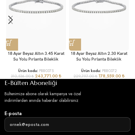
18 Ayar Beyaz Altın 3.45 Karat
18 Ayar Beyaz Altın 2.30 Karat
Su Yolu Pırlanta Bileklik
Su Yolu Pırlanta Bileklik
Ürün kodu:
PBB0375
Ürün kodu:
PBB0372
243,771.00
₺
178,559.00
₺
310,536.00
₺
229,797.00
₺
E-Bülten Aboneliği
Bültenimize abone olarak kampanya ve özel
indirimlerden anında haberdar olabilirsiniz
E-posta