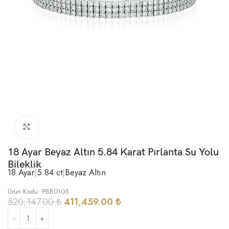
Büyütmek için tıklayın
18 Ayar Beyaz Altın 5.84 Karat Pırlanta Su Yolu
Bileklik
18 Ayar
|
5.84 ct
|
Beyaz Altın
Ürün Kodu: PBB0105
520,147.00
₺
411,459.00
₺