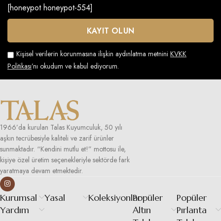
[honeypot honeypot-554]
Kişisel verilerin korunmasına ilişkin aydınlatma metnini
KVKK
Politikası
’nı okudum ve kabul ediyorum.
1966’da kurulan Talas Kuyumculuk, 50 yılı
aşkın tecrübesiyle kaliteli ve zarif ürünler
sunmaktadır. “Kendini mutlu et!” mottosu ile,
kişiye özel üretim seçenekleriyle sektörde fark
yaratmaya devam etmektedir.
Kurumsal
Yasal
Koleksiyonlar
Popüler
Popüler
Yardım
Altın
Pırlanta