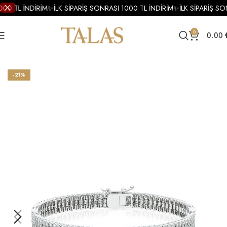
000 TL İNDİRİM
✨
İLK SİPARİŞ SONRASI 1000 TL İNDİRİM
✨
İLK SİPARİŞ SO
0
0.00
Ana Sayfa
Bileklik
Pırlanta Bileklik
Pırlanta Su Yolu Bileklik
-21%