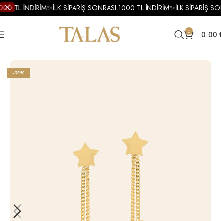
000 TL İNDİRİM
✨
İLK SİPARİŞ SONRASI 1000 TL İNDİRİM
✨
İLK SİPARİŞ SO
0
0.00
Ana Sayfa
Küpe
Altın Küpe
Altın Tasarım Küpe
-21%