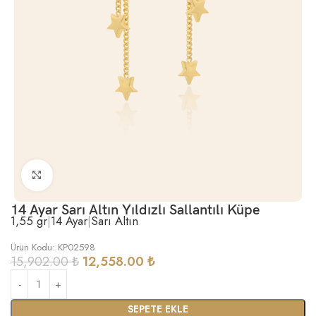
Büyütmek için tıklayın
14 Ayar Sarı Altın Yıldızlı Sallantılı Küpe
1,55 gr
|
14 Ayar
|
Sarı Altın
Ürün Kodu: KP02598
15,902.00
₺
12,558.00
₺
SEPETE EKLE