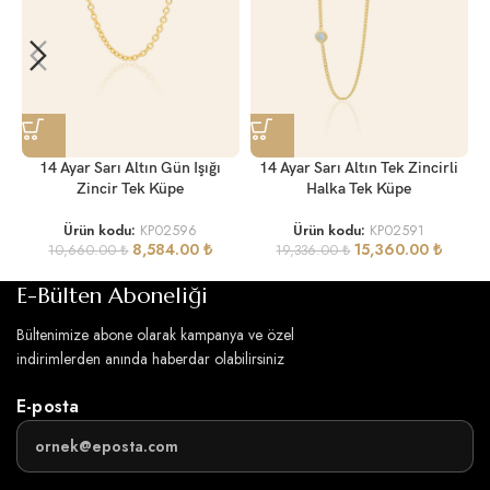
14 Ayar Sarı Altın Gün Işığı
14 Ayar Sarı Altın Tek Zincirli
Zincir Tek Küpe
Halka Tek Küpe
Ürün kodu:
KP02596
Ürün kodu:
KP02591
8,584.00
₺
15,360.00
₺
10,660.00
₺
19,336.00
₺
E-Bülten Aboneliği
Bültenimize abone olarak kampanya ve özel
indirimlerden anında haberdar olabilirsiniz
E-posta