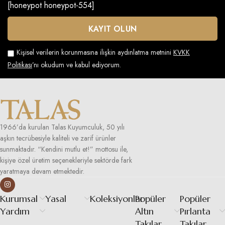
[honeypot honeypot-554]
Kişisel verilerin korunmasına ilişkin aydınlatma metnini
KVKK
Politikası
’nı okudum ve kabul ediyorum.
1966’da kurulan Talas Kuyumculuk, 50 yılı
aşkın tecrübesiyle kaliteli ve zarif ürünler
sunmaktadır. “Kendini mutlu et!” mottosu ile,
kişiye özel üretim seçenekleriyle sektörde fark
yaratmaya devam etmektedir.
Kurumsal
Yasal
Koleksiyonlar
Popüler
Popüler
Yardım
Altın
Pırlanta
Takılar
Takılar