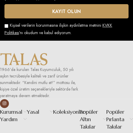
Kişisel verilerin korunmasına ilişkin aydınlatma metnini
KVKK
Politikası
’nı okudum ve kabul ediyorum.
1966’da kurulan Talas Kuyumculuk, 50 yılı
aşkın tecrübesiyle kaliteli ve zarif ürünler
sunmaktadır. “Kendini mutlu et!” mottosu ile,
kişiye özel üretim seçenekleriyle sektörde fark
yaratmaya devam etmektedir.
Kurumsal
Yasal
Koleksiyonlar
Popüler
Popüler
Yardım
Altın
Pırlanta
Takılar
Takılar