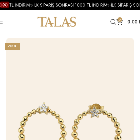
000 TL İNDİRİM
✨
İLK SİPARİŞ SONRASI 1000 TL İNDİRİM
✨
İLK SİPARİŞ SO
0
0.00
Ana Sayfa
Küpe
Altın Küpe
Altın Tasarım Küpe
-20%