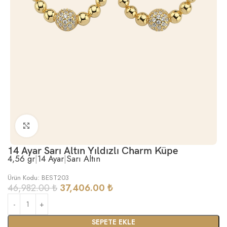
Büyütmek için tıklayın
14 Ayar Sarı Altın Yıldızlı Charm Küpe
4,56 gr
|
14 Ayar
|
Sarı Altın
Ürün Kodu: BEST203
46,982.00
₺
37,406.00
₺
SEPETE EKLE