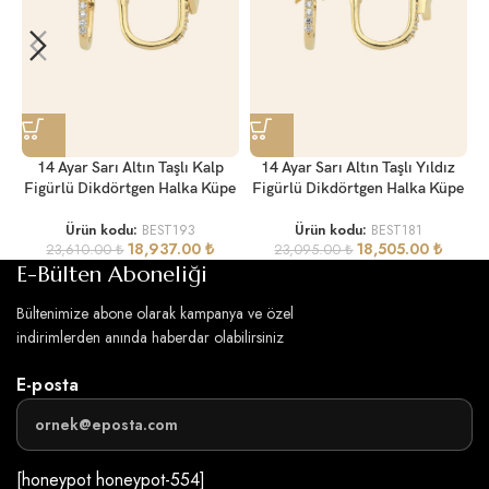
14 Ayar Sarı Altın Taşlı Kalp
14 Ayar Sarı Altın Taşlı Yıldız
Figürlü Dikdörtgen Halka Küpe
Figürlü Dikdörtgen Halka Küpe
Ürün kodu:
BEST193
Ürün kodu:
BEST181
18,937.00
₺
18,505.00
₺
23,610.00
₺
23,095.00
₺
E-Bülten Aboneliği
Bültenimize abone olarak kampanya ve özel
indirimlerden anında haberdar olabilirsiniz
E-posta
[honeypot honeypot-554]