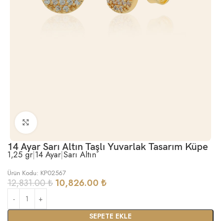
Büyütmek için tıklayın
14 Ayar Sarı Altın Taşlı Yuvarlak Tasarım Küpe
1,25 gr
|
14 Ayar
|
Sarı Altın
Ürün Kodu: KP02567
12,831.00
₺
10,826.00
₺
SEPETE EKLE