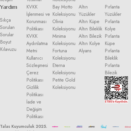
Yardım
KVKK
Bay Motto
Altın
Pırlanta
İşlenmesi ve
Koleksiyonu
Yüzükler
Yüzükler
Sıkça
Korunması
Olivia
Altın Küpe
Pırlanta
Sorulan
Politikası
Koleksiyonu
Altın Bileklik
Kolye
Sorular
KVKK
Minima
Altın Bilezik
Pırlanta
Boyut
Aydınlatma
Koleksiyonu
Altın Kolye
Küpe
Kılavuzu
Metni
Fortuna
Alyans
Pırlanta
Kullanıcı
Koleksiyonu
Bileklik
Sözleşmesi
Eterna
Pırlanta
Çerez
Koleksiyonu
Bilezik
Politikası
Petite Gold
Gizlilik
Koleksiyonu
Politikası
İade ve
Değişim
Politikası
Talas Kuyumculuk 2025.