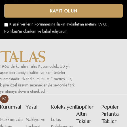
Kişisel verilerin korunmasına ilişkin aydınlatma metnini
KVKK
Politikası
’nı okudum ve kabul ediyorum.
1966’da kurulan Talas Kuyumculuk, 50 yılı
aşkın tecrübesiyle kaliteli ve zarif ürünler
sunmaktadır. “Kendini mutlu et!” mottosu ile,
kişiye özel üretim seçenekleriyle sektörde fark
yaratmaya devam etmektedir.
Kurumsal
Yasal
Koleksiyonlar
Popüler
Popüler
Altın
Pırlanta
Hakkımızda
Nakliye ve
Lotus
Takılar
Takılar
Iletişim
Teslimat
Koleksiyonu