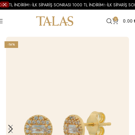
000 TL İNDİRİM
✨
İLK SİPARİŞ SONRASI 1000 TL İNDİRİM
✨
İLK SİPARİŞ SO
0
0.00
Ana Sayfa
Küpe
Altın Küpe
Altın Minimal Küpe
-16%