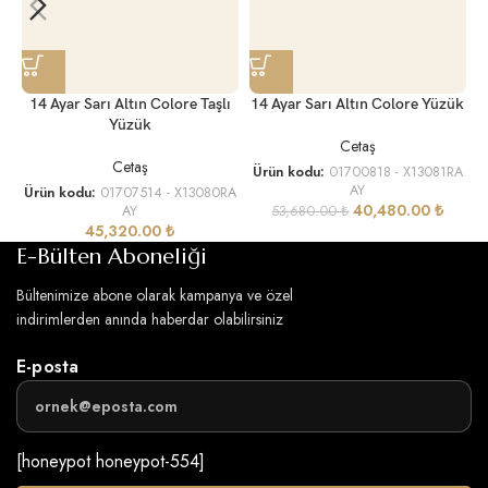
14 Ayar Sarı Altın Colore Taşlı
14 Ayar Sarı Altın Colore Yüzük
1
Yüzük
Cetaş
Cetaş
Ürün kodu:
01700818 - X13081RA
AY
Ürün kodu:
01707514 - X13080RA
40,480.00
₺
AY
53,680.00
₺
45,320.00
₺
E-Bülten Aboneliği
Bültenimize abone olarak kampanya ve özel
indirimlerden anında haberdar olabilirsiniz
E-posta
[honeypot honeypot-554]