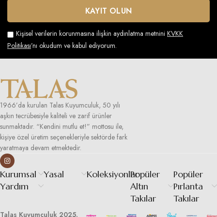
Kişisel verilerin korunmasına ilişkin aydınlatma metnini
KVKK
Politikası
’nı okudum ve kabul ediyorum.
1966’da kurulan Talas Kuyumculuk, 50 yılı
aşkın tecrübesiyle kaliteli ve zarif ürünler
sunmaktadır. “Kendini mutlu et!” mottosu ile,
kişiye özel üretim seçenekleriyle sektörde fark
yaratmaya devam etmektedir.
Kurumsal
Yasal
Koleksiyonlar
Popüler
Popüler
Yardım
Altın
Pırlanta
Takılar
Takılar
Talas Kuyumculuk 2025.