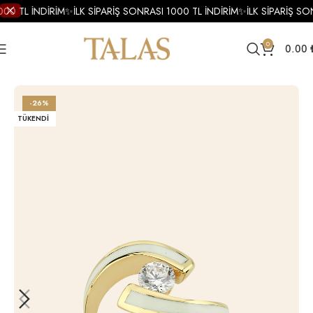
000 TL İNDİRİM
✨
İLK SİPARİŞ SONRASI 1000 TL İNDİRİM
✨
İLK SİPARİŞ SO
0
0.00
Ana Sayfa
Yüzükler
Altın Yüzükler
Altın Mineli Yüzük
-26%
TÜKENDI