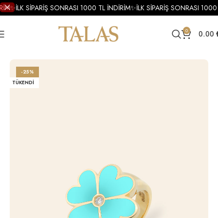
RİM
✨
İLK SİPARİŞ SONRASI 1000 TL İNDİRİM
✨
İLK SİPARİŞ SONRASI 1000 
0
0.00
Ana Sayfa
Yüzükler
Altın Yüzükler
Altın Mineli Yüzük
-25%
TÜKENDI