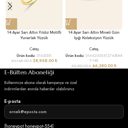
14 Ayar Sarı Altın Mineli Gün
14 Ayar Sarı Altın Yıldız Motifli
Işığı Koleksiyon Yüzük
Yuvarlak Yüzük
Cetaş
Cetaş
Ürün kodu:
01642005-X12743RAA
Ürün kodu:
01633351
28,968.00
₺
Y-14K
40,148.00
₺
46,380.00
₺
65,353.00
₺
E-Bülten Aboneliği
Bültenimize abone olarak kampanya ve özel
indirimlerden anında haberdar olabilirsiniz
E-posta
[honeypot honeypot-554]