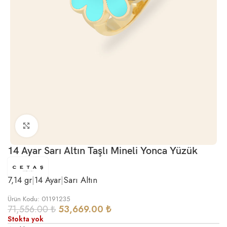
Büyütmek için tıklayın
14 Ayar Sarı Altın Taşlı Mineli Yonca Yüzük
7,14 gr
|
14 Ayar
|
Sarı Altın
Ürün Kodu: 01191235
71,556.00
₺
53,669.00
₺
Stokta yok