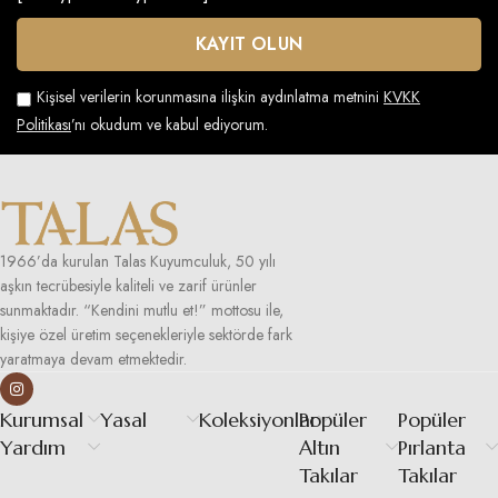
Kişisel verilerin korunmasına ilişkin aydınlatma metnini
KVKK
Politikası
’nı okudum ve kabul ediyorum.
1966’da kurulan Talas Kuyumculuk, 50 yılı
aşkın tecrübesiyle kaliteli ve zarif ürünler
sunmaktadır. “Kendini mutlu et!” mottosu ile,
kişiye özel üretim seçenekleriyle sektörde fark
yaratmaya devam etmektedir.
Kurumsal
Yasal
Koleksiyonlar
Popüler
Popüler
Yardım
Altın
Pırlanta
Takılar
Takılar