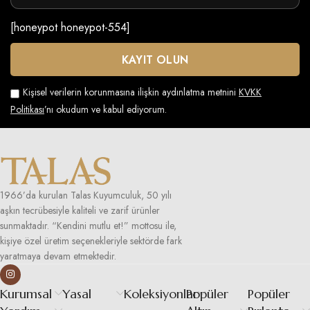
[honeypot honeypot-554]
Kişisel verilerin korunmasına ilişkin aydınlatma metnini
KVKK
Politikası
’nı okudum ve kabul ediyorum.
1966’da kurulan Talas Kuyumculuk, 50 yılı
aşkın tecrübesiyle kaliteli ve zarif ürünler
sunmaktadır. “Kendini mutlu et!” mottosu ile,
kişiye özel üretim seçenekleriyle sektörde fark
yaratmaya devam etmektedir.
Kurumsal
Yasal
Koleksiyonlar
Popüler
Popüler