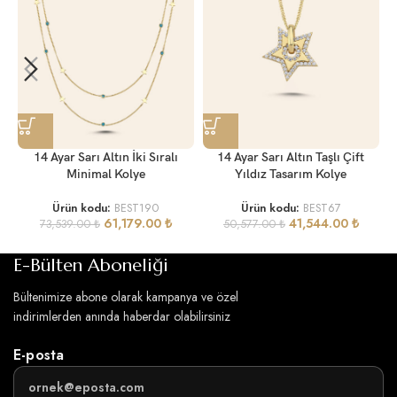
14 Ayar Sarı Altın İki Sıralı
14 Ayar Sarı Altın Taşlı Çift
Minimal Kolye
Yıldız Tasarım Kolye
Ürün kodu:
BEST190
Ürün kodu:
BEST67
61,179.00
₺
41,544.00
₺
73,539.00
₺
50,577.00
₺
E-Bülten Aboneliği
Bültenimize abone olarak kampanya ve özel
indirimlerden anında haberdar olabilirsiniz
E-posta