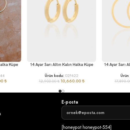
SEPETE EKLE
SEPETE EKLE
14 Ayar Sarı Altın Kalın Halka Küpe
14 Ayar Sarı A
Halka Küpe
Ürün kodu:
02F622
Ürün
044
10,660.00
₺
00
₺
12,903.00
₺
17,890.
E-posta
a
[honeypot honeypot-554]