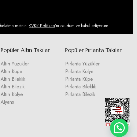
ydınlatma metnini
KVKK Politikası
’nı okudum ve kabul ediyorum.
Popüler Altın Takılar
Popüler Pırlanta Takılar
Altın Yüzükler
Pırlanta Yüzükler
Altın Küpe
Pırlanta Kolye
Altın Bileklik
Pırlanta Küpe
Altın Bilezik
Pırlanta Bileklik
Altın Kolye
Pırlanta Bilezik
Alyans