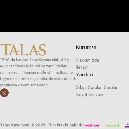
Kurumsal
Hakkımızda
1966’da kurulan Talas Kuyumculuk, 50 yılı
aşkın tecrübesiyle kaliteli ve zarif ürünler
Iletişim
sunmaktadır. “Kendini mutlu et!” mottosu ile,
Yardım
kişiye özel üretim seçenekleriyle sektörde fark
yaratmaya devam etmektedir.
Sıkça Sorulan Sorular
Boyut Kılavuzu
Talas Kuyumculuk 2025. Tüm Hakkı Saklıdır.