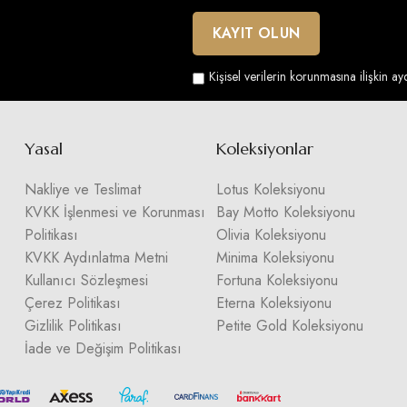
Kişisel verilerin korunmasına ilişkin a
Yasal
Koleksiyonlar
Nakliye ve Teslimat
Lotus Koleksiyonu
KVKK İşlenmesi ve Korunması
Bay Motto Koleksiyonu
Politikası
Olivia Koleksiyonu
KVKK Aydınlatma Metni
Minima Koleksiyonu
Kullanıcı Sözleşmesi
Fortuna Koleksiyonu
Çerez Politikası
Eterna Koleksiyonu
Gizlilik Politikası
Petite Gold Koleksiyonu
İade ve Değişim Politikası