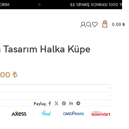
İM
✨
İLK SİPARİŞ SONRASI 1000 TL İNDİR
0
0.00
₺
ın Tasarım Halka Küpe
.00
₺
Paylaş: