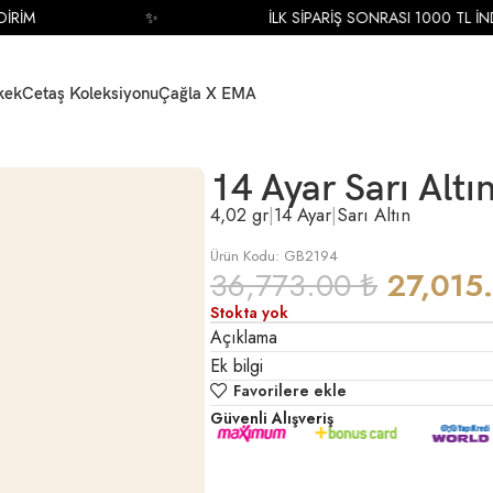
İM
✨
İLK SİPARİŞ SONRASI 1000 TL İNDİR
kek
Cetaş Koleksiyonu
Çağla X EMA
ka Küpe
14 Ayar Sarı Alt
4,02 gr
|
14 Ayar
|
Sarı Altın
Ürün Kodu: GB2194
36,773.00
₺
27,015
Stokta yok
Açıklama
Ek bilgi
Favorilere ekle
Güvenli Alışveriş