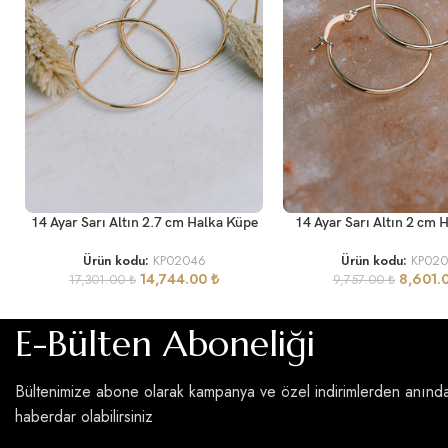
SEPETE EKLE
SEPETE EKLE
14 Ayar Sarı Altın 2.7 cm Halka Küpe
14 Ayar Sarı Altın 2 cm 
Ürün kodu:
KP02046
Ürün kodu:
KP02
14,744.00
₺
8,601.
17,301.00
₺
9,757.00
₺
E-Bülten Aboneliği
Bültenimize abone olarak kampanya ve özel indirimlerden anınd
haberdar olabilirsiniz