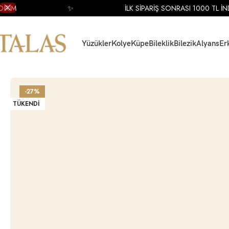
İM
✨
İLK SİPARİŞ SONRASI 1000 TL İNDİR
Yüzükler
Kolye
Küpe
Bileklik
Bilezik
Alyans
Er
Ana Sayfa
Küpe
Altın Küpe
Altın Halka Küpe
14 Ayar Sarı Altın Tasarım Hal
-27%
TÜKENDI