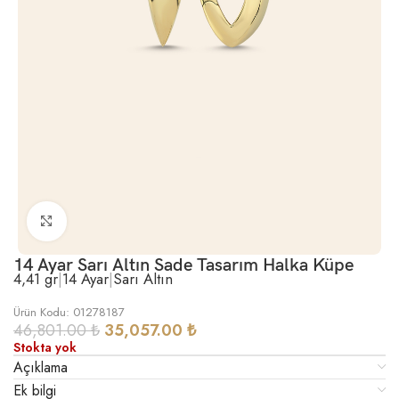
Büyütmek için tıklayın
14 Ayar Sarı Altın Sade Tasarım Halka Küpe
4,41 gr
|
14 Ayar
|
Sarı Altın
Ürün Kodu: 01278187
46,801.00
₺
35,057.00
₺
Stokta yok
Açıklama
Ek bilgi