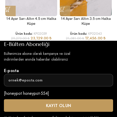
1
14 Ayar Sarı Altın 4.5 cm Halka
14 Ayar Sarı Altın 3.5 cm Halka
Küpe
Küpe
Ürün kodu:
KP02039
Ürün kodu:
KP02043
23,129.00
₺
17,456.00
₺
29,273.00
₺
21,081.00
₺
E-Bülten Aboneliği
Bültenimize abone olarak kampanya ve özel
indirimlerden anında haberdar olabilirsiniz
E-posta
[honeypot honeypot-554]