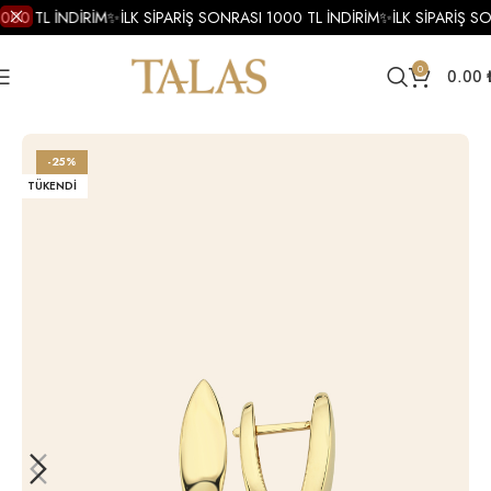
000 TL İNDİRİM
✨
İLK SİPARİŞ SONRASI 1000 TL İNDİRİM
✨
İLK SİPARİŞ SO
0
0.00
Ana Sayfa
Küpe
Altın Küpe
Altın Halka Küpe
-25%
TÜKENDI