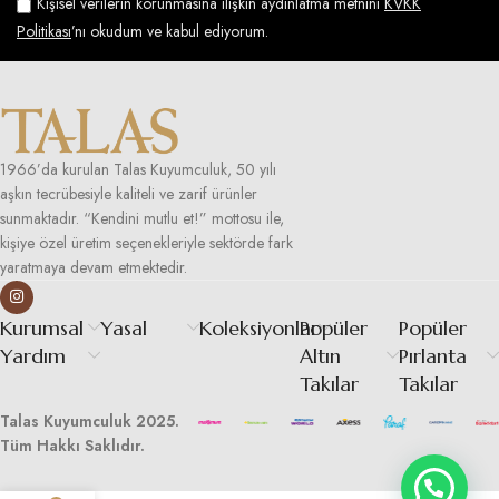
Kişisel verilerin korunmasına ilişkin aydınlatma metnini
KVKK
Politikası
’nı okudum ve kabul ediyorum.
1966’da kurulan Talas Kuyumculuk, 50 yılı
aşkın tecrübesiyle kaliteli ve zarif ürünler
sunmaktadır. “Kendini mutlu et!” mottosu ile,
kişiye özel üretim seçenekleriyle sektörde fark
yaratmaya devam etmektedir.
Kurumsal
Yasal
Koleksiyonlar
Popüler
Popüler
Yardım
Altın
Pırlanta
Takılar
Takılar
Talas Kuyumculuk 2025.
Tüm Hakkı Saklıdır.