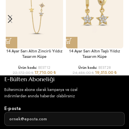
14 Ayar Sarı Altın Zincirli Yıldız
14 Ayar Sarı Altın Taşlı Yıldız
Tasarım Küpe
Tasarım Küpe
Ürün kodu:
BEST12
Ürün kodu:
BEST28
17,710.00
₺
19,515.00
₺
22,172.00
₺
24,486.00
₺
E-Bülten Aboneliği
Bültenimize abone olarak kampanya ve özel
indirimlerden anında haberdar olabilirsiniz
E-posta