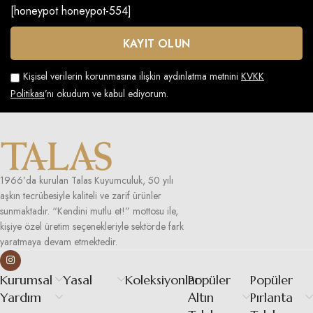
[honeypot honeypot-554]
Kişisel verilerin korunmasına ilişkin aydınlatma metnini
KVKK
Politikası
’nı okudum ve kabul ediyorum.
1966’da kurulan Talas Kuyumculuk, 50 yılı
aşkın tecrübesiyle kaliteli ve zarif ürünler
sunmaktadır. “Kendini mutlu et!” mottosu ile,
kişiye özel üretim seçenekleriyle sektörde fark
yaratmaya devam etmektedir.
Kurumsal
Yasal
Koleksiyonlar
Popüler
Popüler
Yardım
Altın
Pırlanta