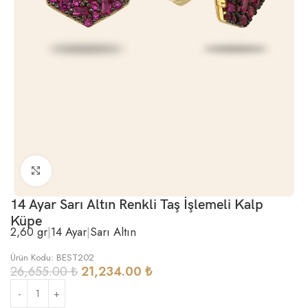
Büyütmek için tıklayın
14 Ayar Sarı Altın Renkli Taş İşlemeli Kalp
Küpe
2,60 gr
|
14 Ayar
|
Sarı Altın
Ürün Kodu: BEST202
26,655.00
₺
21,234.00
₺