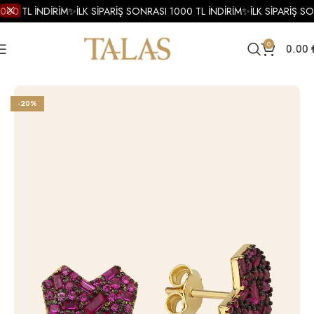
000 TL İNDİRİM
✨
İLK SİPARİŞ SONRASI 1000 TL İNDİRİM
✨
İLK SİPARİŞ SO
0
0.00
Ana Sayfa
Küpe
Altın Küpe
Altın Renkli Taşlı Küpe
-20%