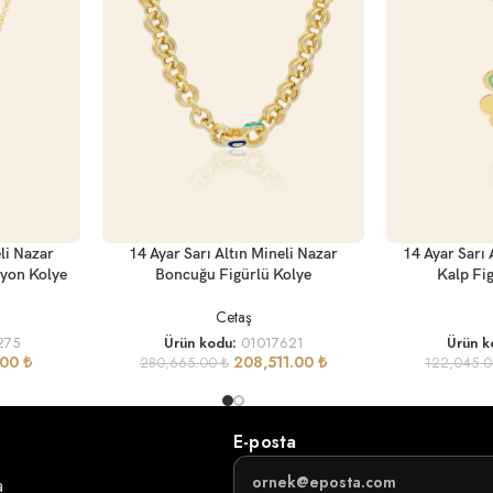
SEPETE EKLE
SEPETE EKLE
li Nazar
14 Ayar Sarı Altın Mineli Nazar
14 Ayar Sarı 
iyon Kolye
Boncuğu Figürlü Kolye
Kalp Fig
Cetaş
275
Ürün kodu:
01017621
Ürün k
.00
₺
208,511.00
₺
280,665.00
₺
122,045.
E-posta
a