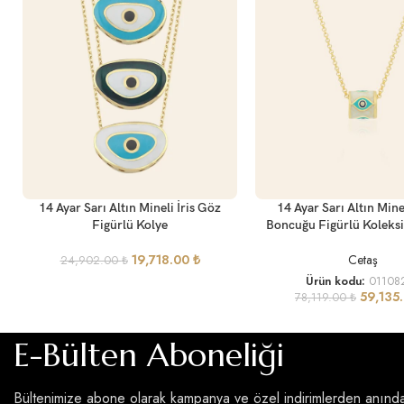
SEÇENEKLER
SEPETE EKLE
14 Ayar Sarı Altın Mineli İris Göz
14 Ayar Sarı Altın Mine
Figürlü Kolye
Boncuğu Figürlü Koleks
19,718.00
₺
Cetaş
24,902.00
₺
Ürün kodu:
01108
59,135
78,119.00
₺
E-Bülten Aboneliği
Bültenimize abone olarak kampanya ve özel indirimlerden anınd