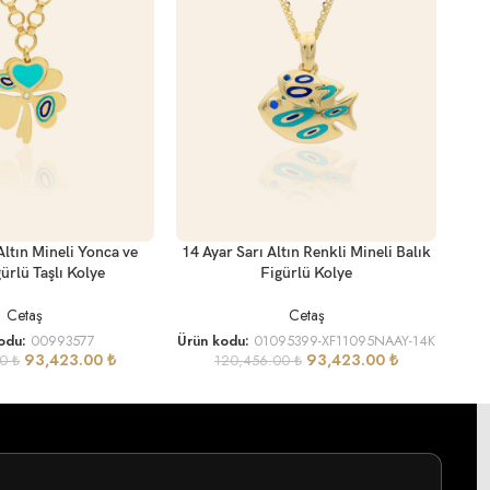
SEP
SEPETE EKLE
Altın Mineli Yonca ve
14 Ayar Sarı Altın Renkli Mineli Balık
ürlü Taşlı Kolye
Figürlü Kolye
Cetaş
Cetaş
odu:
00993577
Ürün kodu:
01095399-XF11095NAAY-14K
93,423.00
₺
93,423.00
₺
00
₺
120,456.00
₺