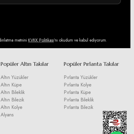
ydınlatma metnini
KVKK Politikası
’nı okudum ve kabul ediyorum.
Popüler Altın Takılar
Popüler Pırlanta Takılar
Altın Yüzükler
Pırlanta Yüzükler
Altın Küpe
Pırlanta Kolye
Altın Bileklik
Pırlanta Küpe
Altın Bilezik
Pırlanta Bileklik
Altın Kolye
Pırlanta Bilezik
Alyans