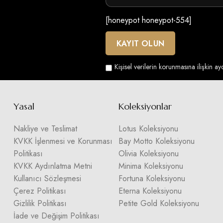
[honeypot honeypot-554]
Kişisel verilerin korunmasına ilişkin a
Yasal
Koleksiyonlar
Nakliye ve Teslimat
Lotus Koleksiyonu
KVKK İşlenmesi ve Korunması
Bay Motto Koleksiyonu
Politikası
Olivia Koleksiyonu
KVKK Aydınlatma Metni
Minima Koleksiyonu
Kullanıcı Sözleşmesi
Fortuna Koleksiyonu
Çerez Politikası
Eterna Koleksiyonu
Gizlilik Politikası
Petite Gold Koleksiyonu
İade ve Değişim Politikası