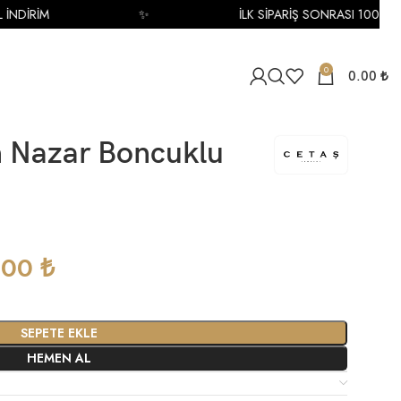
DİRİM
✨
İLK SİPARİŞ SONRASI 1000 TL İN
0
0.00
₺
ın Nazar Boncuklu
.00
₺
SEPETE EKLE
HEMEN AL