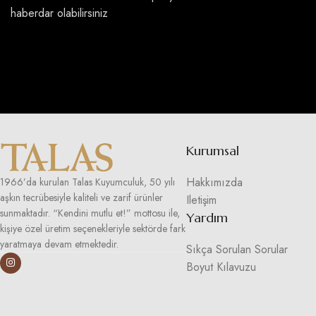
haberdar olabilirsiniz
Kurumsal
Hakkımızda
1966’da kurulan Talas Kuyumculuk, 50 yılı
aşkın tecrübesiyle kaliteli ve zarif ürünler
Iletişim
sunmaktadır. “Kendini mutlu et!” mottosu ile,
Yardım
kişiye özel üretim seçenekleriyle sektörde fark
yaratmaya devam etmektedir.
Sıkça Sorulan Sorular
Boyut Kılavuzu