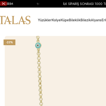
DİRİM
✨
İLK SİPARİŞ SONRASI 1000 TL İN
Yüzükler
Kolye
Küpe
Bileklik
Bilezik
Alyans
Er
Ana Sayfa
Kolye
Altın Kolye
Altın Nazar Boncuğu Kolye
14 Ayar Sarı Altın
-23%