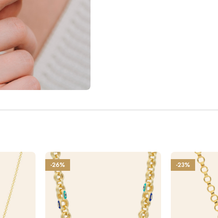
-26%
-23%