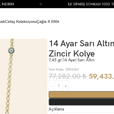
DİRİM
✨
İLK SİPARİŞ SONRASI 1000 TL İN
kek
Cetaş Koleksiyonu
Çağla X EMA
 Nazar Boncuklu Zincir Kolye
14 Ayar Sarı Alt
Zincir Kolye
7,45 gr
|
14 Ayar
|
Sarı Altın
Ürün Kodu: SER2061
77,282.00
₺
59,433
Açıklama