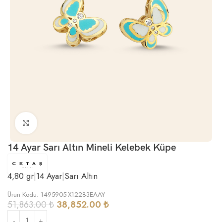
Büyütmek için tıklayın
14 Ayar Sarı Altın Mineli Kelebek Küpe
4,80 gr
|
14 Ayar
|
Sarı Altın
Ürün Kodu: 1495905-X12283EAAY
51,863.00
₺
38,852.00
₺