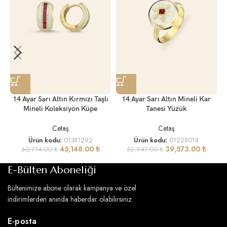
14 Ayar Sarı Altın Kırmızı Taşlı
14 Ayar Sarı Altın Mineli Kar
Mineli Koleksiyon Küpe
Tanesi Yüzük
Cetaş
Cetaş
Ü
Ürün kodu:
01381292
Ürün kodu:
01228018
45,148.00
₺
39,573.00
₺
60,714.00
₺
52,947.00
₺
E-Bülten Aboneliği
Bültenimize abone olarak kampanya ve özel
indirimlerden anında haberdar olabilirsiniz
E-posta