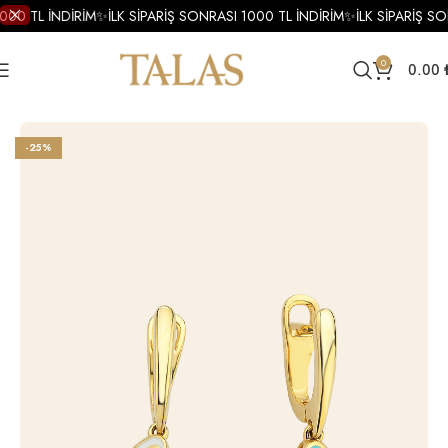
000 TL İNDİRİM
✨
İLK SİPARİŞ SONRASI 1000 TL İNDİRİM
✨
İLK SİPARİŞ SO
0
0.00
Ana Sayfa
Küpe
Altın Küpe
Altın Mineli Küpe
-25%