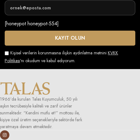
[honeypot honeypot-554]
Kişisel verilerin korunmasına ilişkin aydınlatma metnini
KVKK
Politikası
’nı okudum ve kabul ediyorum.
1966’da kurulan Talas Kuyumculuk, 50 yılı
aşkın tecrübesiyle kaliteli ve zarif ürünler
sunmaktadır. “Kendini mutlu et!” mottosu ile,
kişiye özel üretim seçenekleriyle sektörde fark
yaratmaya devam etmektedir.