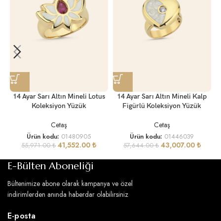
14 Ayar Sarı Altın Mineli Lotus
14 Ayar Sarı Altın Mineli Kalp
Koleksiyon Yüzük
Figürlü Koleksiyon Yüzük
Cetaş
Cetaş
Ürün kodu:
01480905
Ürün kodu:
01446039
41,552.00
₺
43,007.00
₺
55,971.00
₺
57,644.00
₺
E-Bülten Aboneliği
Bültenimize abone olarak kampanya ve özel
indirimlerden anında haberdar olabilirsiniz
E-posta