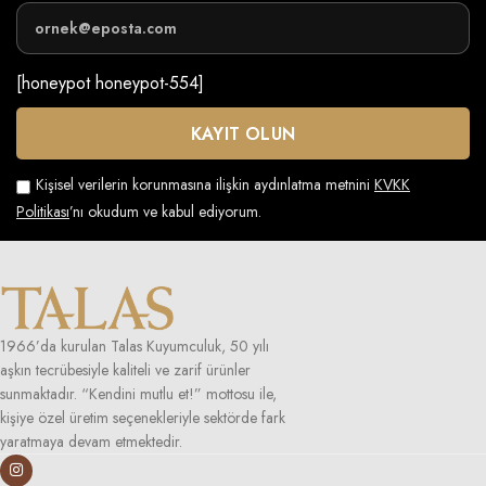
[honeypot honeypot-554]
Kişisel verilerin korunmasına ilişkin aydınlatma metnini
KVKK
Politikası
’nı okudum ve kabul ediyorum.
1966’da kurulan Talas Kuyumculuk, 50 yılı
aşkın tecrübesiyle kaliteli ve zarif ürünler
sunmaktadır. “Kendini mutlu et!” mottosu ile,
kişiye özel üretim seçenekleriyle sektörde fark
yaratmaya devam etmektedir.