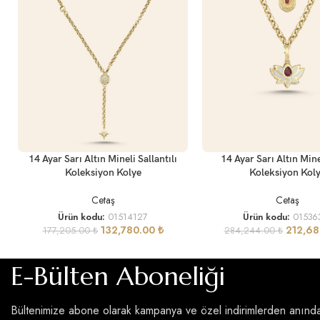
SEPETE EKLE
SEPETE EKLE
14 Ayar Sarı Altın Mineli Sallantılı
14 Ayar Sarı Altın Mine
Koleksiyon Kolye
Koleksiyon Kol
Cetaş
Cetaş
Ürün kodu:
01514127
Ürün kodu:
01536
132,780.00
₺
212,6
177,205.00
₺
284,244.00
₺
E-Bülten Aboneliği
Bültenimize abone olarak kampanya ve özel indirimlerden anınd