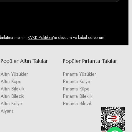
ydınlatma metnini
KVKK Politikası
’nı okudum ve kabul ediyorum.
Popüler Altın Takılar
Popüler Pırlanta Takılar
Altın Yüzükler
Pırlanta Yüzükler
Altın Küpe
Pırlanta Kolye
Altın Bileklik
Pırlanta Küpe
Altın Bilezik
Pırlanta Bileklik
Altın Kolye
Pırlanta Bilezik
Alyans