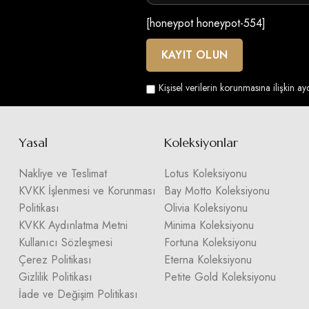
[honeypot honeypot-554]
Kişisel verilerin korunmasına ilişkin a
Yasal
Koleksiyonlar
Nakliye ve Teslimat
Lotus Koleksiyonu
KVKK İşlenmesi ve Korunması
Bay Motto Koleksiyonu
Politikası
Olivia Koleksiyonu
KVKK Aydınlatma Metni
Minima Koleksiyonu
Kullanıcı Sözleşmesi
Fortuna Koleksiyonu
Çerez Politikası
Eterna Koleksiyonu
Gizlilik Politikası
Petite Gold Koleksiyonu
İade ve Değişim Politikası