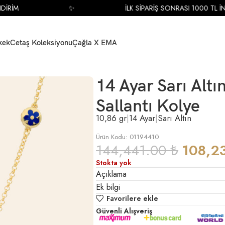
İRİM
✨
İLK SİPARİŞ SONRASI 1000 TL İND
kek
Cetaş Koleksiyonu
Çağla X EMA
 Figürlü Sallantı Kolye
14 Ayar Sarı Altı
Sallantı Kolye
10,86 gr
|
14 Ayar
|
Sarı Altın
Ürün Kodu: 01194410
144,441.00
₺
108,2
Stokta yok
Açıklama
Ek bilgi
Favorilere ekle
Güvenli Alışveriş