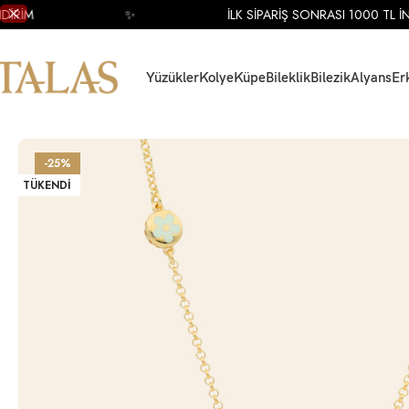
İRİM
✨
İLK SİPARİŞ SONRASI 1000 TL İND
Yüzükler
Kolye
Küpe
Bileklik
Bilezik
Alyans
Er
Ana Sayfa
Kolye
Altın Kolye
Altın Mineli Kolye
14 Ayar Sarı Altın Mineli Kalp
-25%
TÜKENDI