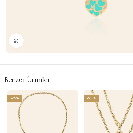
Büyütmek için tıklayın
Benzer Ürünler
-25%
-25%