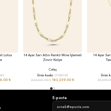
SEPETE EKLE
SEPETE EKLE
li Lotus
14 Ayar Sarı Altın Renkli Mine İşlemeli
14 Ayar Sar
ye
Zincir Kolye
Tas
Cetaş
341
Ürün kodu:
01336130
Ürün 
86.00
₺
183,229.00
₺
244,641.00
₺
39,298.
E-posta
a