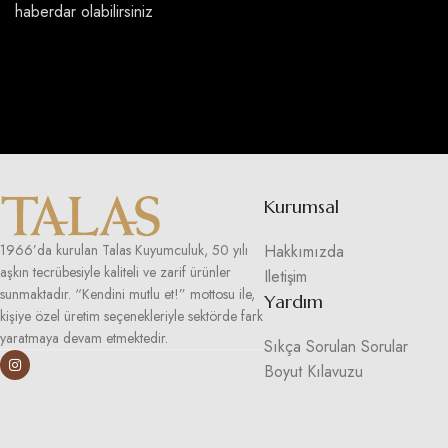
haberdar olabilirsiniz
Kurumsal
Hakkımızda
1966’da kurulan Talas Kuyumculuk, 50 yılı
aşkın tecrübesiyle kaliteli ve zarif ürünler
Iletişim
sunmaktadır. “Kendini mutlu et!” mottosu ile,
Yardım
kişiye özel üretim seçenekleriyle sektörde fark
yaratmaya devam etmektedir.
Sıkça Sorulan Sorular
Boyut Kılavuzu