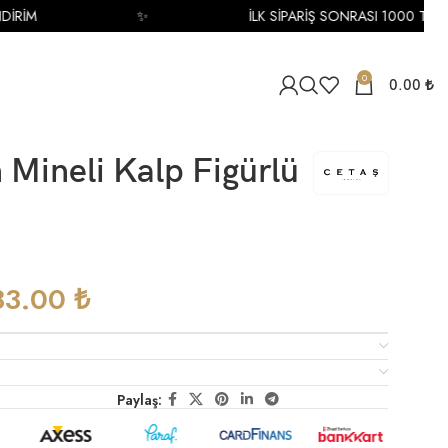
İRİM
✨
İLK SİPARİŞ SONRASI 1000 TL İND
0
0.00
₺
n Mineli Kalp Figürlü
33.00
₺
Paylaş: