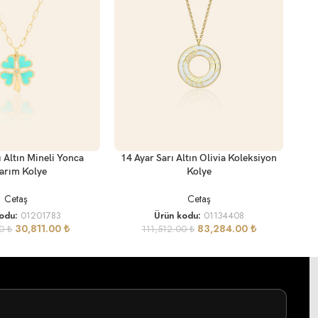
SEP
SEPETE EKLE
14 
ı Altın Mineli Yonca
14 Ayar Sarı Altın Olivia Koleksiyon
arım Kolye
Kolye
Cetaş
Cetaş
kodu:
01201783
Ürün kodu:
01134408
30,811.00
₺
83,284.00
₺
00
₺
111,512.00
₺