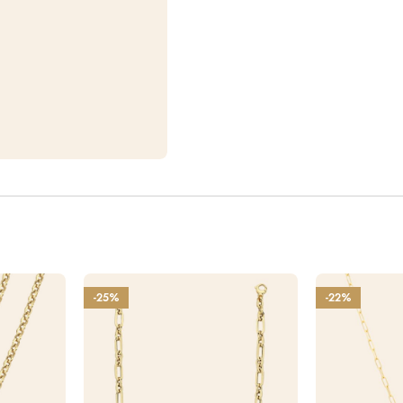
-25%
-22%