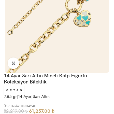
Büyütmek için tıklayın
14 Ayar Sarı Altın Mineli Kalp Figürlü
Koleksiyon Bileklik
7,85 gr
|
14 Ayar
|
Sarı Altın
Ürün Kodu: 01334240
82,219.00
₺
61,257.00
₺