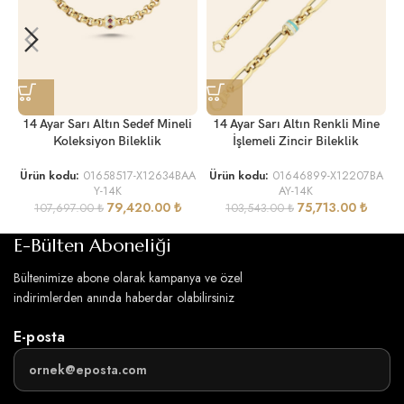
14 Ayar Sarı Altın Sedef Mineli
14 Ayar Sarı Altın Renkli Mine
Koleksiyon Bileklik
İşlemeli Zincir Bileklik
Ürün kodu:
01658517-X12634BAA
Ürün kodu:
01646899-X12207BA
Y-14K
AY-14K
Ü
79,420.00
₺
75,713.00
₺
107,697.00
₺
103,543.00
₺
E-Bülten Aboneliği
Bültenimize abone olarak kampanya ve özel
indirimlerden anında haberdar olabilirsiniz
E-posta