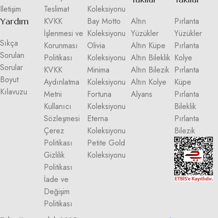
Iletişim
Teslimat
Koleksiyonu
Yardım
KVKK
Bay Motto
Altın
Pırlanta
İşlenmesi ve
Koleksiyonu
Yüzükler
Yüzükler
Sıkça
Korunması
Olivia
Altın Küpe
Pırlanta
Sorulan
Politikası
Koleksiyonu
Altın Bileklik
Kolye
Sorular
KVKK
Minima
Altın Bilezik
Pırlanta
Boyut
Aydınlatma
Koleksiyonu
Altın Kolye
Küpe
Kılavuzu
Metni
Fortuna
Alyans
Pırlanta
Kullanıcı
Koleksiyonu
Bileklik
Sözleşmesi
Eterna
Pırlanta
Çerez
Koleksiyonu
Bilezik
Politikası
Petite Gold
Gizlilik
Koleksiyonu
Politikası
İade ve
Değişim
Politikası