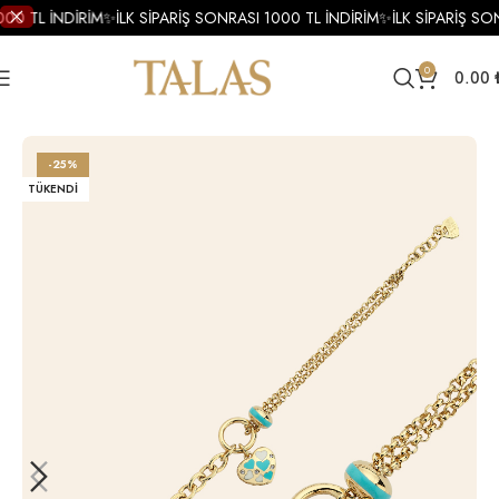
00 TL İNDİRİM
✨
İLK SİPARİŞ SONRASI 1000 TL İNDİRİM
✨
İLK SİPARİŞ SO
0
0.00
Ana Sayfa
Bileklik
Altın Bileklik
Altın Mineli Bileklik
-25%
TÜKENDI