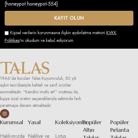
[honeypot honeypot-554]
Kişisel verilerin korunmasına ilişkin aydınlatma metnini
KVKK
Politikası
’nı okudum ve kabul ediyorum.
1966’da kurulan Talas Kuyumculuk, 50 yılı
aşkın tecrübesiyle kaliteli ve zarif ürünler
sunmaktadır. “Kendini mutlu et!” mottosu ile,
kişiye özel üretim seçenekleriyle sektörde fark
yaratmaya devam etmektedir.
Kurumsal
Yasal
Koleksiyonlar
Popüler
Popüler
Altın
Pırlanta
Hakkımızda
Nakliye ve
Lotus
Takılar
Takılar