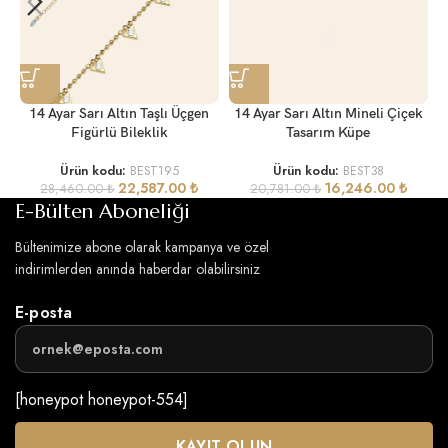
14 Ayar Sarı Altın Taşlı Üçgen
14 Ayar Sarı Altın Mineli Çiçek
Figürlü Bileklik
Tasarım Küpe
Ürün kodu:
BEST195
Ürün kodu:
BEST38
22,587.00
₺
16,246.00
₺
28,460.00
₺
20,781.00
₺
E-Bülten Aboneliği
Bültenimize abone olarak kampanya ve özel
indirimlerden anında haberdar olabilirsiniz
E-posta
[honeypot honeypot-554]