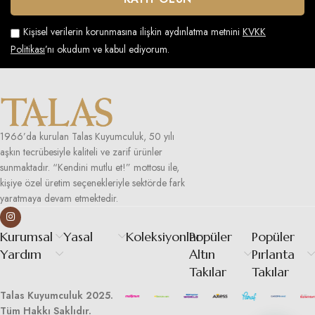
Kişisel verilerin korunmasına ilişkin aydınlatma metnini
KVKK
Politikası
’nı okudum ve kabul ediyorum.
1966’da kurulan Talas Kuyumculuk, 50 yılı
aşkın tecrübesiyle kaliteli ve zarif ürünler
sunmaktadır. “Kendini mutlu et!” mottosu ile,
kişiye özel üretim seçenekleriyle sektörde fark
yaratmaya devam etmektedir.
Kurumsal
Yasal
Koleksiyonlar
Popüler
Popüler
Yardım
Altın
Pırlanta
Takılar
Takılar
Talas Kuyumculuk 2025.
Tüm Hakkı Saklıdır.