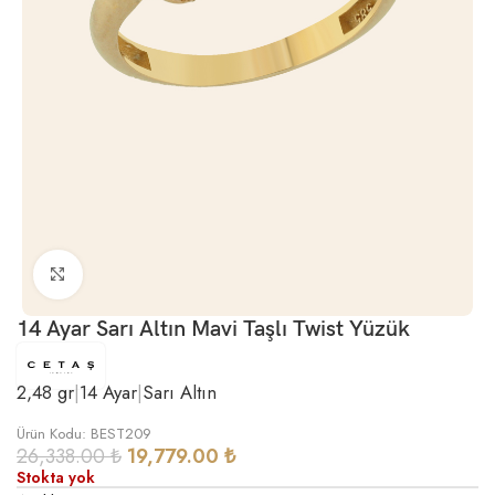
Büyütmek için tıklayın
14 Ayar Sarı Altın Mavi Taşlı Twist Yüzük
2,48 gr
|
14 Ayar
|
Sarı Altın
Ürün Kodu: BEST209
26,338.00
₺
19,779.00
₺
Stokta yok