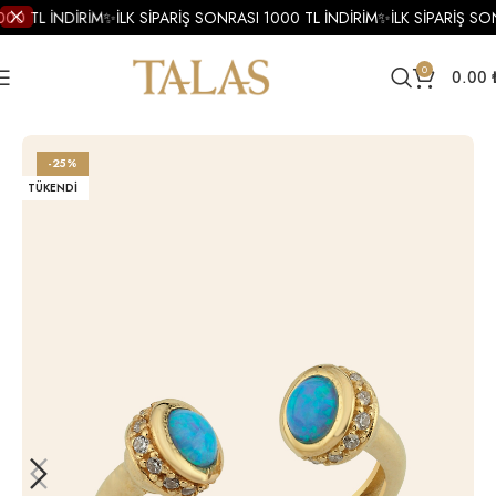
000 TL İNDİRİM
✨
İLK SİPARİŞ SONRASI 1000 TL İNDİRİM
✨
İLK SİPARİŞ SO
0
0.00
Ana Sayfa
Yüzükler
Altın Yüzükler
Altın Tasarım Yüzük
-25%
TÜKENDI