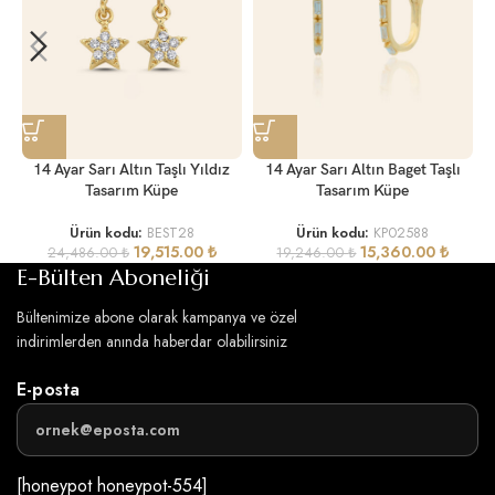
1
14 Ayar Sarı Altın Taşlı Yıldız
14 Ayar Sarı Altın Baget Taşlı
Tasarım Küpe
Tasarım Küpe
Ürün kodu:
BEST28
Ürün kodu:
KP02588
19,515.00
₺
15,360.00
₺
24,486.00
₺
19,246.00
₺
E-Bülten Aboneliği
Bültenimize abone olarak kampanya ve özel
indirimlerden anında haberdar olabilirsiniz
E-posta
[honeypot honeypot-554]