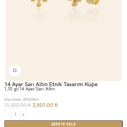
Büyütmek için tıklayın
14 Ayar Sarı Altın Etnik Tasarım Küpe
1,10 gr
|
14 Ayar
|
Sarı Altın
Ürün Kodu: KP02560
11,302.00
₺
7,501.00
₺
SEPETE EKLE