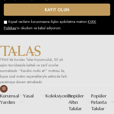
Kişisel verilerin korunmasına ilişkin aydınlatma metnini
KVKK
Politikası
’nı okudum ve kabul ediyorum.
1966’da kurulan Talas Kuyumculuk, 50 yılı
aşkın tecrübesiyle kaliteli ve zarif ürünler
sunmaktadır. “Kendini mutlu et!” mottosu ile,
kişiye özel üretim seçenekleriyle sektörde fark
yaratmaya devam etmektedir.
Kurumsal
Yasal
Koleksiyonlar
Popüler
Popüler
Yardım
Altın
Pırlanta
Takılar
Takılar