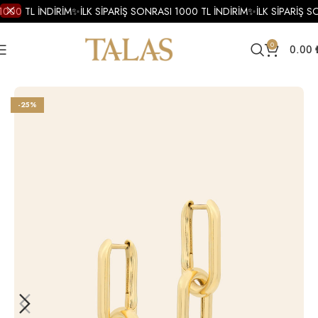
1000 TL İNDİRİM
✨
İLK SİPARİŞ SONRASI 1000 TL İNDİRİM
✨
İLK SİPARİŞ S
0
0.00
Ana Sayfa
Küpe
Altın Küpe
Altın Tasarım Küpe
-25%