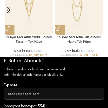
14 Ayar Sarı Altın Yıldızlı Zincir
14 Ayar Sarı Altın Çift Zincirli
Tasarım Tek Küpe
Halka Tek Küpe
Ürün kodu:
KP02593
Ürün kodu:
KP02592
13,102.00
₺
17,981.00
₺
16,444.00
₺
22,480.00
₺
E-Bülten Aboneliği
Bültenimize abone olarak kampanya ve özel
indirimlerden anında haberdar olabilirsiniz
E-posta
[honeypot honeypot-554]