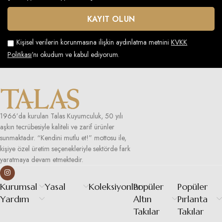
Kişisel verilerin korunmasına ilişkin aydınlatma metnini
KVKK
Politikası
’nı okudum ve kabul ediyorum.
1966’da kurulan Talas Kuyumculuk, 50 yılı
aşkın tecrübesiyle kaliteli ve zarif ürünler
sunmaktadır. “Kendini mutlu et!” mottosu ile,
kişiye özel üretim seçenekleriyle sektörde fark
yaratmaya devam etmektedir.
Kurumsal
Yasal
Koleksiyonlar
Popüler
Popüler
Yardım
Altın
Pırlanta
Takılar
Takılar