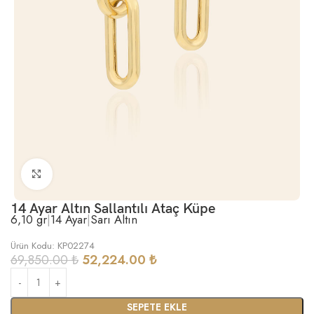
Büyütmek için tıklayın
14 Ayar Altın Sallantılı Ataç Küpe
6,10 gr
|
14 Ayar
|
Sarı Altın
Ürün Kodu: KP02274
69,850.00
₺
52,224.00
₺
SEPETE EKLE