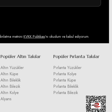
ydınlatma metnini
KVKK Politikası
’nı okudum ve kabul ediyorum.
Popüler Altın Takılar
Popüler Pırlanta Takılar
Altın Yüzükler
Pırlanta Yüzükler
Altın Küpe
Pırlanta Kolye
Altın Bileklik
Pırlanta Küpe
Altın Bilezik
Pırlanta Bileklik
Altın Kolye
Pırlanta Bilezik
Alyans