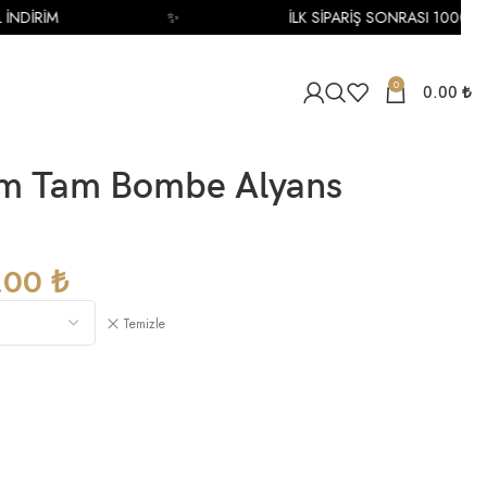
✨
İLK SİPARİŞ SONRASI 1000 TL İNDİRİM
0
0.00
₺
mm Tam Bombe Alyans
.00
₺
Temizle