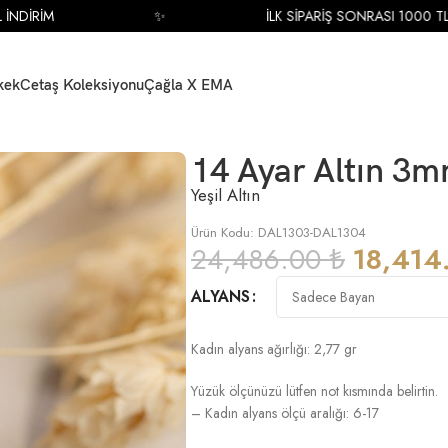
✨
İLK SİPARİŞ SONRASI 1000 TL İNDİRİM
kek
Cetaş Koleksiyonu
Çağla X EMA
be Alyans
14 Ayar Altın 3
Yeşil Altın
Ürün Kodu: DAL1303-DAL1304
24,486.00
₺
18,414
ALYANS
Kadın alyans ağırlığı: 2,77 gr
Yüzük ölçünüzü lütfen not kısmında belirtin.
– Kadın alyans ölçü aralığı: 6-17