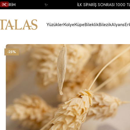
✨
İLK SİPARİŞ SONRASI 1000 TL İNDİRİM
Yüzükler
Kolye
Küpe
Bileklik
Bilezik
Alyans
Er
Ana Sayfa
Alyans
Altın
Bombeli Altın Alyanslar
14 Ayar Altın 3mm Tam Bom
-25%