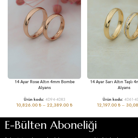
SEÇENEKLER
SEÇENEKLER
14 Ayar Rose Altın 4mm Bombe
14 Ayar Sarı Altın Taşlı
Alyans
Alyans
Ürün kodu:
4D94-4D83
Ürün kodu:
4D61-4
10,826.00
₺
–
22,389.00
₺
12,197.00
₺
–
30,0
E-Bülten Aboneliği