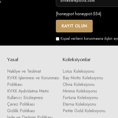
a
[honeypot honeypot-554]
Kişisel verilerin korunmasına ilişkin a
Yasal
Koleksiyonlar
Nakliye ve Teslimat
Lotus Koleksiyonu
KVKK İşlenmesi ve Korunması
Bay Motto Koleksiyonu
Politikası
Olivia Koleksiyonu
KVKK Aydınlatma Metni
Minima Koleksiyonu
Kullanıcı Sözleşmesi
Fortuna Koleksiyonu
Çerez Politikası
Eterna Koleksiyonu
Gizlilik Politikası
Petite Gold Koleksiyonu
İade ve Değişim Politikası