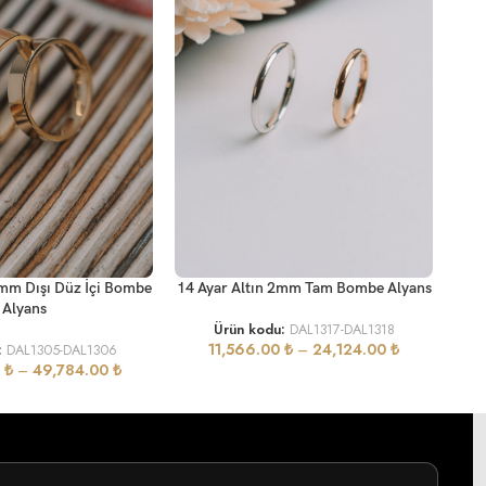
SEÇ
SEÇENEKLER
14
4mm Dışı Düz İçi Bombe
14 Ayar Altın 2mm Tam Bombe Alyans
Alyans
Ürün kodu:
DAL1317-DAL1318
11,566.00
₺
–
24,124.00
₺
:
DAL1305-DAL1306
0
₺
–
49,784.00
₺