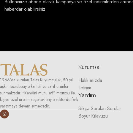
Bültenimize abone olarak kampanya ve özel indirimlerden anınd
haberdar olabilirsiniz
Kurumsal
Hakkımızda
1966’da kurulan Talas Kuyumculuk, 50 yılı
aşkın tecrübesiyle kaliteli ve zarif ürünler
Iletişim
sunmaktadır. “Kendini mutlu et!” mottosu ile,
Yardım
kişiye özel üretim seçenekleriyle sektörde fark
yaratmaya devam etmektedir.
Sıkça Sorulan Sorular
Boyut Kılavuzu