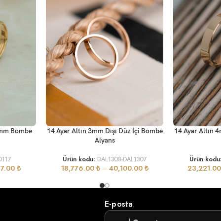
SEÇENEKLER
SEÇENEKLER
 4mm Bombe
14 Ayar Altın 3mm Dışı Düz İçi Bombe
14 Ayar Altın 
Alyans
D117
Ürün kodu:
DAL1308-DAL1307
Ürün kodu
87.00
₺
18,776.00
₺
–
40,100.00
₺
23,221.0
E-posta